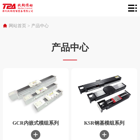
网
站
产
网站首页
>
产品中心
首
品
在
产品中心
页
中
线
行
心
选
业
服
型
应
务
关
用
支
于
持
TPA
GCR内嵌式模组系列
KSR钢基模组系列