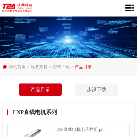
网
站
产
首
品
在
页
中
线
行
心
选
业
服
网站首页
>
服务支持
>
资料下载
>
产品目录
型
应
务
关
产品目录
步骤下载
用
支
于
持
TPA
LNP直线电机系列
LNP直线电机电子样册.pdf