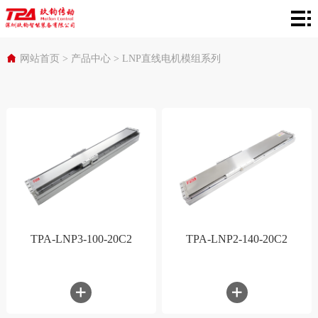
网
站
产
网站首页
>
产品中心
>
LNP直线电机模组系列
首
品
在
页
中
线
行
心
选
业
服
型
应
务
关
用
支
于
TPA-LNP3-100-20C2
TPA-LNP2-140-20C2
持
TPA