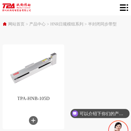
网
站
产
网站首页
>
产品中心
>
HNR日规模组系列
>
半封闭同步带型
首
品
在
页
中
线
行
心
选
业
服
型
应
务
关
用
支
于
TPA-HNB-105D
持
TPA
现在有优惠活动吗
可以介绍下你们的产品么