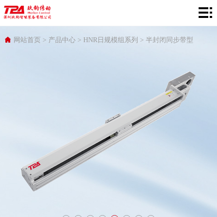
网
站
产
网站首页
>
产品中心
>
HNR日规模组系列
>
半封闭同步带型
首
品
在
页
中
线
行
心
选
业
服
型
应
务
关
用
支
于
持
TPA