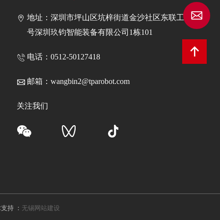
w
地址：深圳市坪山区坑梓街道金沙社区东联工业区5
号深圳玖钧智能装备有限公司1栋101
电话：0512-50127418
邮箱：
wangbin2@tparobot.com
关注我们
支持 ：
无锡网站建设