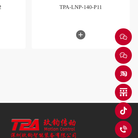
2
TPA-LNP-140-P11
0