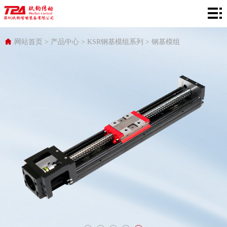
网
站
产
网站首页
>
产品中心
>
KSR钢基模组系列
>
钢基模组
首
品
在
页
中
线
行
心
选
业
服
型
应
务
关
用
支
于
持
TPA