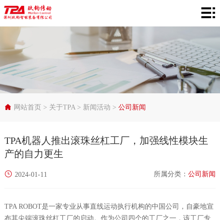
网
站
产
首
品
在
页
中
线
行
心
选
业
服
网站首页
>
关于TPA
>
新闻活动
>
公司新闻
型
应
务
关
TPA机器人推出滚珠丝杠工厂，加强线性模块生
用
支
于
产的自力更生
持
TPA
所属分类：
公司新闻
2024-01-11
TPA ROBOT是一家专业从事直线运动执行机构的中国公司，自豪地宣
布其尖端滚珠丝杠工厂的启动。作为公司四个的工厂之一，该工厂专