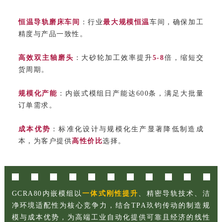
恒温导轨磨床车间
：行业
最大规模恒温
车间，确保加工
精度与产品一致性。
高效双主轴磨头
：大砂轮加工效率提升
5-8
倍，缩短交
货周期。
规模化产能
：内嵌式模组日产能达600条，满足大批量
订单需求。
成本优势
：标准化设计与规模化生产显著降低制造成
本，为客户提供
高性价比
选择。
GCRA80内嵌模组以
一体式刚性提升
、精密导轨技术、洁
净环境适配性为核心竞争力，结合TPA玖钧传动的制造规
模与成本优势，为高端工业自动化提供可靠且经济的线性