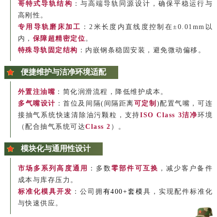
哥特式导轨结构
：与高端导轨同源设计，确保平稳运行与
高刚性。
专用导轨磨床加工
：2米长度内直线度控制在±0.01mm以
内，
保障超精密定位
。
特殊导轨固定结构
：内嵌钢条稳固安装，避免微动偏移。
便捷维护与洁净环境适配
外置注油嘴
：简化润滑流程，降低维护成本。
多气嘴设计
：首位及间隔(间隔距离
可定制
)配置气嘴，可连
接抽气系统快速清除油污颗粒，支持
ISO Class 3洁净
环境
（配合抽气系统可达
Class 2
）。
模块化与通用性设计
市场多系列高度通用
：多数
零部件可互换
，减少客户备件
成本与库存压力。
标准化模具开发
：公司拥
有400+套模
具，实现配件标准化
与快速供应。