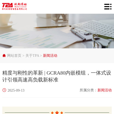
网
站
产
首
品
在
页
中
线
行
心
选
业
服
网站首页
>
关于TPA
>
新闻活动
型
应
务
关
精度与刚性的革新 | GCRA80内嵌模组，一体式设
用
支
于
计引领高速高负载新标准
持
TPA
所属分类：
新闻活动
2025-09-13